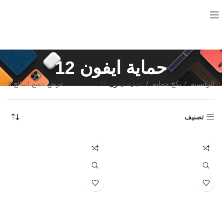
حماية ايفون 12
الرئيسية
بكج حمايه
حماية ايفون 12
عرض جميع النتائج 3
تصنيف