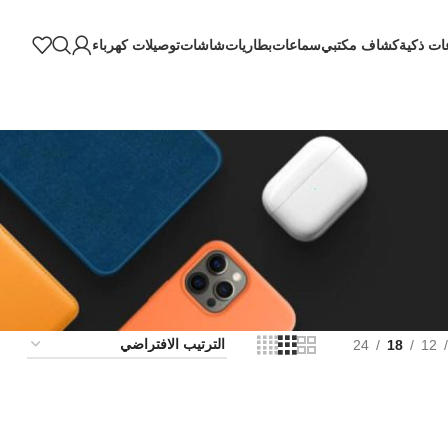
ات ذكية
كشاف مكتبي
سماعات
بطاريات
شاشات
توصيلات كهرباء
24
18
12