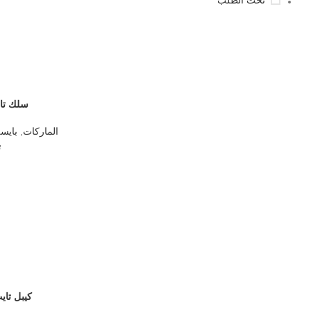
تحت الطلب
سلك تايب سي 2 
الماركات
,
بايسل ELL
ب
كيبل تايب سي 120