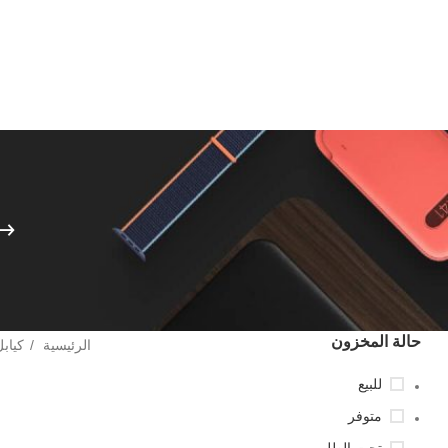
حالة المخزون
الرئيسية
كياب
للبيع
متوفر