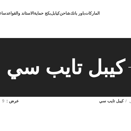
الماركات
باور بانك
شاحن
كيابل
بكج حماية
الاستاند والقواعد
ساع
كيبل تايب سي
ل
كيبل تايب سي
عرض
9