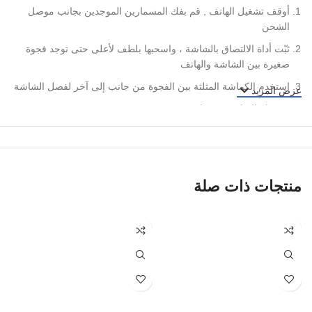
أوقف تشغيل الهاتف , قم بفك المسمارين الموجدين بجانب موصل
الشحن
ثبّت أداة الالتصاق بالشاشة ، واسحبها بلطف لأعلى حتى توجد فجوة
صغيرة بين الشاشة والهاتف
استخدم الكماشة المثلثة بين الفجوة من جانب إلى آخر لفصل الشاشة
عرض المزيد
قم بفك الشاشة في زاوية 90 درجة
قم بفك الحامل المعدني الذي يغطي موصل البطارية بمفك البراغي
افصل كابل البطارية عن الهاتف باستخدام أداة التحديق
قم بإزالة الشريط الموجود أسفل البطارية ببطء بمساعدة الملقط
منتجات ذات صلة
قم بتوصيل الشريط اللاصق الجديد بالبطارية التي ستقوم بتركيبها ،
وتأكد من إزالة الطبقة الواقية
ضع البطارية داخل فتحة البطارية ، واضغط عليها برفق للسماح بتثبيت
البطارية بشكل صحيح
قم بتوصيل كابل البطارية وإعادة تثبيت الشريحة المعدنية في مكانها
مرى اخرى