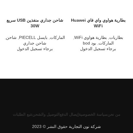
بطارية هواوي واي فاي Huawei
شاحن جداري منفذين USB سريع
30W
WiFi
بطاريات
,
بطارية هواوي WiFi
,
الماركات
,
بايسل PIECELL
,
شاحن
,
ا
الماركات
,
بود bod
شاحن جداري
برجاء تسجيل الدخول
برجاء تسجيل الدخول
من نحن
سياسة الخصوصية
إيصال الدفع
التوصيل والشحن
تتبع الطلبات
شركة نون التجارية
حقوق النشر © 2023