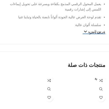
يعمل المحول الرقمي المدمج بكفاءة وبسرعة على تحويل إيماءات
اللمس إلى إشارات رقمية
تقدم لوحة العرض عالية الجودة ألواناً نابضة بالحياة وتباينا غنيا
سلسلة ألوان عالية
عرض المزيد
طلاء نانو
سمك تصنيع المعدات الأصلية
ألوان حقيقية
درجة الوضوح : 360 درجة مستقطبة
إضاءة فائقة
منتجات ذات صلة
زجاج أمامي أقوى
غير متوف
ملمس سلس سريع الاستجابة
ر