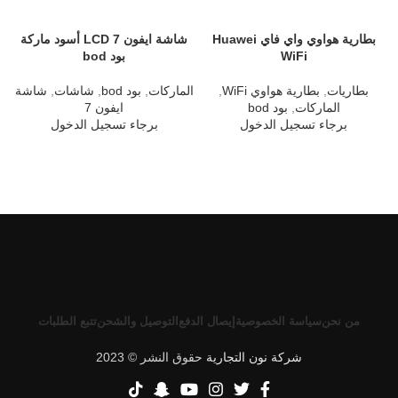
بطارية هواوي واي فاي Huawei
شاشة ايفون 7 LCD أسود ماركة
WiFi
بود bod
بطاريات
,
بطارية هواوي WiFi
,
الماركات
,
بود bod
,
شاشات
,
شاشة
ا
الماركات
,
بود bod
ايفون 7
برجاء تسجيل الدخول
برجاء تسجيل الدخول
من نحن
سياسة الخصوصية
إيصال الدفع
التوصيل والشحن
تتبع الطلبات
شركة نون التجارية
حقوق النشر © 2023