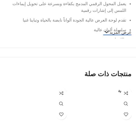
يعمل المحول الرقمي المدمج بكفاءة وبسرعة على تحويل إيماءات
اللمس إلى إشارات رقمية
تقدم لوحة العرض عالية الجودة ألواناً نابضة بالحياة وتباينا غنيا
سلسلة ألوان عالية
عرض المزيد
طلاء نانو
سمك تصنيع المعدات الأصلية
ألوان حقيقية
درجة الوضوح : 360 درجة مستقطبة
منتجات ذات صلة
إضاءة فائقة
زجاج أمامي أقوى
غير متوف
ر
ملمس سلس سريع الاستجابة