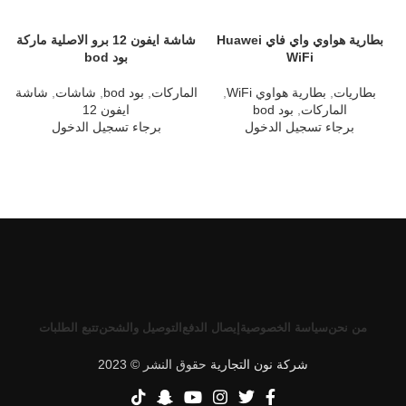
بطارية هواوي واي فاي Huawei
شاشة ايفون 12 برو الاصلية ماركة
WiFi
بود bod
بطاريات
,
بطارية هواوي WiFi
,
الماركات
,
بود bod
,
شاشات
,
شاشة
ا
الماركات
,
بود bod
ايفون 12
برجاء تسجيل الدخول
برجاء تسجيل الدخول
من نحن
سياسة الخصوصية
إيصال الدفع
التوصيل والشحن
تتبع الطلبات
شركة نون التجارية
حقوق النشر © 2023