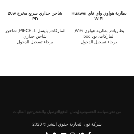
بطارية هواوي واي فاي Huawei
شاحن جداري سريع مخرج 20w
PD
WiFi
بطاريات
,
بطارية هواوي WiFi
,
الماركات
,
بايسل PIECELL
,
شاحن
,
ا
الماركات
,
بود bod
شاحن جداري
برجاء تسجيل الدخول
برجاء تسجيل الدخول
من نحن
سياسة الخصوصية
إيصال الدفع
التوصيل والشحن
تتبع الطلبات
شركة نون التجارية
حقوق النشر © 2023