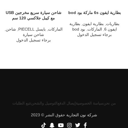
بطارية ايفون 6s ماركة بود bod
شاحن سيارة سريع مخرجين USB
مع كيبل جلاكسي 120 سم
بطاريات
,
بطارية ايفون
,
بطارية
ايفون 6
,
الماركات
,
بود bod
الماركات
,
بايسل PIECELL
,
شاحن
,
ا
برجاء تسجيل الدخول
شاحن سيارة
برجاء تسجيل الدخول
من نحن
سياسة الخصوصية
إيصال الدفع
التوصيل والشحن
تتبع الطلبات
شركة نون التجارية
حقوق النشر © 2023