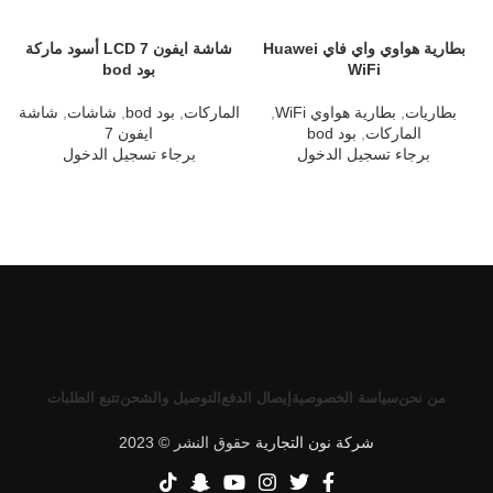
بطارية هواوي واي فاي Huawei
شاشة ايفون 7 LCD أسود ماركة
WiFi
بود bod
ا
بطاريات
,
بطارية هواوي WiFi
,
الماركات
,
بود bod
,
شاشات
,
شاشة
الماركات
,
بود bod
ايفون 7
برجاء تسجيل الدخول
برجاء تسجيل الدخول
من نحن
سياسة الخصوصية
إيصال الدفع
التوصيل والشحن
تتبع الطلبات
شركة نون التجارية
حقوق النشر © 2023