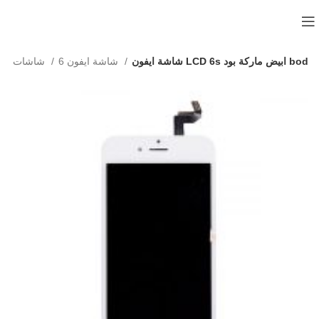
شاشة ايفون LCD 6s ابيض ماركة بود bod
شاشة ايفون 6
شاشات
الرئيس